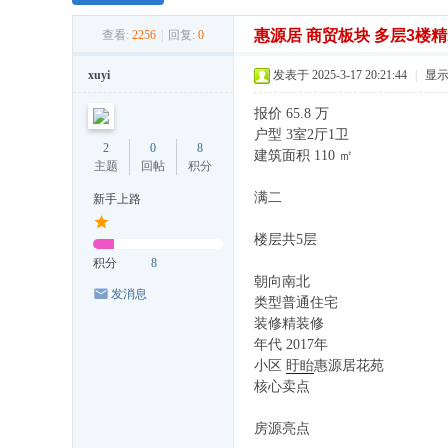
惠源居 商贸板块 多层3楼
查看:
2256
|
回复:
0
xuyi
发表于 2025-3-17 20:21:44
|
显
报价 65.8 万
户型 3室2厅1卫
2
0
8
建筑面积 110 ㎡
主题
回帖
积分
满二
新手上路
楼层共5层
积分
8
朝向南北
发消息
类型普通住宅
装修精装修
年代 2017年
小区
盱眙
惠源居花苑
核心卖点
房源亮点