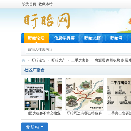
设为首页
收藏本站
盱眙论坛
信息学奥赛
盱眙龙虾
盱眙网
»
盱眙论坛
›
盱眙房产
›
二手房出售
›
惠源居 商贸板块 多层3
盱
社区广播台
眙
网
门面房租客不肯交物业
盱眙周边有哪些特色乡
二手房出售要
发新帖