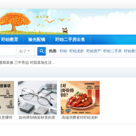
盱眙教育
验光配镜
盱眙二手房出售
热搜:
盱眙
盱眙龙虾
盱眙房产
盱眙二手房
盱眙教
帖子
搜
楼精装修 三中旁边 对面菜场生活 ...
索
注意哪些
如何辨别镜架材质的质
高端消费者对盱眙龙虾