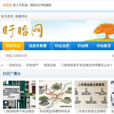
请选择
进入手机版
|
继续访问电脑版
设为首页
收藏本站
盱眙论坛
信息学奥赛
盱眙龙虾
盱眙网
盱眙教育
»
盱眙论坛
›
盱眙房产
›
房屋出租
›
门面房租客不肯交物业管理费怎么办？
盱
社区广播台
眙
网
门面房租客不肯交物业
盱眙周边有哪些特色乡
二手房出售要注意哪些