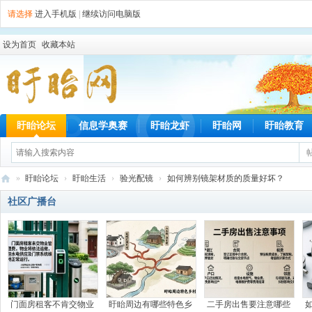
请选择
进入手机版
|
继续访问电脑版
设为首页
收藏本站
盱眙论坛
信息学奥赛
盱眙龙虾
盱眙网
盱眙教育
»
盱眙论坛
›
盱眙生活
›
验光配镜
›
如何辨别镜架材质的质量好坏？
盱
社区广播台
眙
网
门面房租客不肯交物业
盱眙周边有哪些特色乡
二手房出售要注意哪些