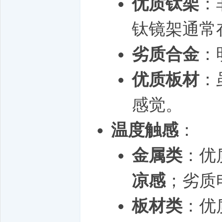
优质钛架
：
钛镜架通常在 
劣质合金
：
优质板材
：
感觉。
温度触感
：
金属类
：优
凉感
；劣质
板材类
：优