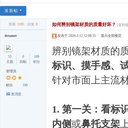
发新帖
如何辨别镜架材质的质量好坏？
查看:
1195
|
回复:
0
[复制链
dreamer
发表于 2026-3-12 12:08:35
|
显示全部楼层
辨别镜架材质的
33
0
109
主题
回帖
积分
标识、摸手感、
管理员
针对市面上主流材
积分
109
发消息
1. 第一关：看
内侧
或
鼻托支架