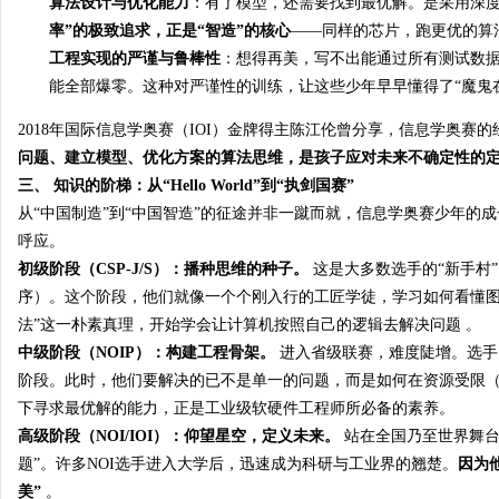
算法设计与优化能力
：有了模型，还需要找到最优解。是采用深
率”的极致追求，正是“智造”的核心
——同样的芯片，跑更优的算
工程实现的严谨与鲁棒性
：想得再美，写不出能通过所有测试数据
能全部爆零。这种对严谨性的训练，让这些少年早早懂得了“魔鬼
2018年国际信息学奥赛（IOI）金牌得主陈江伦曾分享，信息学奥赛
问题、建立模型、优化方案的算法思维，是孩子应对未来不确定性的
三、 知识的阶梯：从“Hello World”到“执剑国赛”
从“中国制造”到“中国智造”的征途并非一蹴而就，信息学奥赛少年
呼应。
初级阶段（CSP-J/S）：播种思维的种子。
这是大多数选手的“新手村
序）
。这个阶段，他们就像一个个刚入行的工匠学徒，学习如何看懂图
法”这一朴素真理，开始学会让计算机按照自己的逻辑去解决问题
。
中级阶段（NOIP）：构建工程骨架。
进入省级联赛，难度陡增。选手
阶段。此时，他们要解决的已不是单一的问题，而是如何在资源受限
下寻求最优解的能力，正是工业级软硬件工程师所必备的素养。
高级阶段（NOI/IOI）：仰望星空，定义未来。
站在全国乃至世界舞台
题”。许多NOI选手进入大学后，迅速成为科研与工业界的翘楚。
因为
美”
。