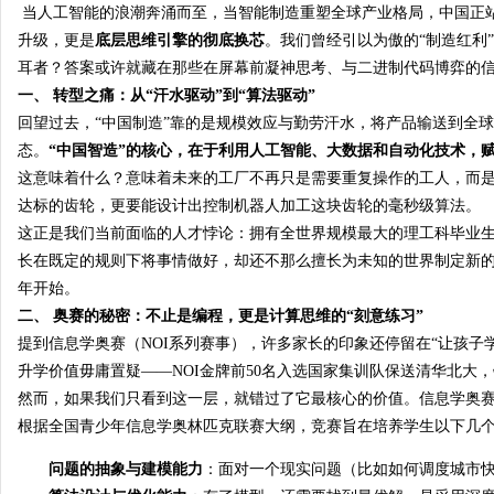
当人工智能的浪潮奔涌而至，当智能制造重塑全球产业格局，中国正站
升级，更是
底层思维引擎的彻底换芯
。我们曾经引以为傲的“制造红利
耳者？答案或许就藏在那些在屏幕前凝神思考、与二进制代码博弈的
一、 转型之痛：从“汗水驱动”到“算法驱动”
回望过去，“中国制造”靠的是规模效应与勤劳汗水，将产品输送到全
态。
“中国智造”的核心，在于利用人工智能、大数据和自动化技术，赋
这意味着什么？意味着未来的工厂不再只是需要重复操作的工人，而
达标的齿轮，更要能设计出控制机器人加工这块齿轮的毫秒级算法。
这正是我们当前面临的人才悖论：拥有全世界规模最大的理工科毕业
长在既定的规则下将事情做好，却还不那么擅长为未知的世界制定新的
年开始。
二、 奥赛的秘密：不止是编程，更是计算思维的“刻意练习”
提到信息学奥赛（NOI系列赛事），许多家长的印象还停留在“让孩子
升学价值毋庸置疑——NOI金牌前50名入选国家集训队保送清华北大，银
然而，如果我们只看到这一层，就错过了它最核心的价值。信息学奥
根据全国青少年信息学奥林匹克联赛大纲，竞赛旨在培养学生以下几
问题的抽象与建模能力
：面对一个现实问题（比如如何调度城市快