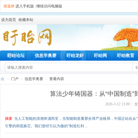
请选择
进入手机版
|
继续访问电脑版
设为首页
收藏本站
盱眙论坛
信息学奥赛
盱眙龙虾
盱眙网
盱眙教育
›
门户
›
信息学奥赛
›
查看内容
盱
算法少年铸国器：从“中国制造”到“
眙
2026-3-12 13:09
|
发
网
摘要
: 当人工智能的浪潮奔涌而至，当智能制造重塑全球产业格局，中国正站在从
引擎的彻底换芯。我们曾经引以为傲的“制造红利 ...