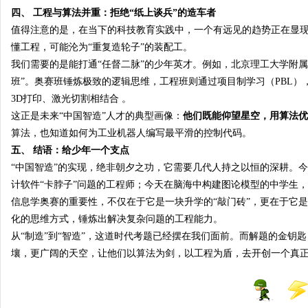
四、 工程与算法并重：拒绝“纸上谈兵”的造车者
值得注意的是，在当下的科技教育实践中，一个有远见的趋势正在显
懂工程，可能沦为“重复造轮子”的装配工。
我们需要的是能打通“任督二脉”的少年英才。例如，北京理工大学附属
班”。奥赛班锤炼极致的逻辑思维，工程班则通过项目制学习（PBL）
3D打印、激光切割相结合
。
这正是未来“中国智造”人才的典型画像：
他们既能仰望星空，用算法优
算法，也知道如何为工业机器人编写最平滑的控制代码。
五、 结语：给少年一个支点
“中国智造”的实现，绝非朝夕之功，它需要几代人持之以恒的深耕。
计软件“卡脖子”问题的工程师；今天在脑海中构建图论模型的中学生
信息学奥赛的重要性，不仅在于它是一块升学的“敲门砖”，更在于它
化的思维方式，锤炼出解决复杂问题的工程能力。
从“制造”到“智造”，这道时代考题已经摆在我们面前。而解题的金
壤，更广阔的天空，让他们以算法为剑，以工程为盾，去开创一个真正